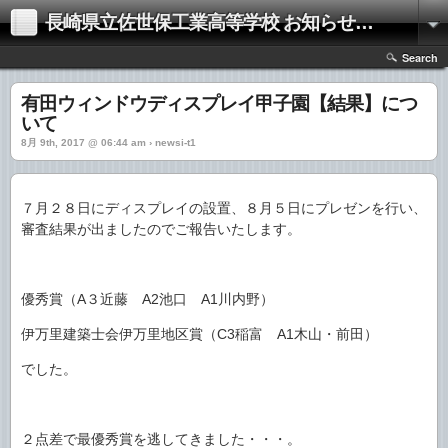
長崎県立佐世保工業高等学校 お知らせサイト
Search
有田ウィンドウディスプレイ甲子園【結果】につ
いて
8月 9th, 2017 @ 06:44 am › newsi-t1
７月２８日にディスプレイの設置、８月５日にプレゼンを行い、
審査結果が出ましたのでご報告いたします。
優秀賞（A３近藤 A2池口 A1川内野）
伊万里建築士会伊万里地区賞（C3稲富 A1木山・前田）
でした。
２点差で最優秀賞を逃してきました・・・。