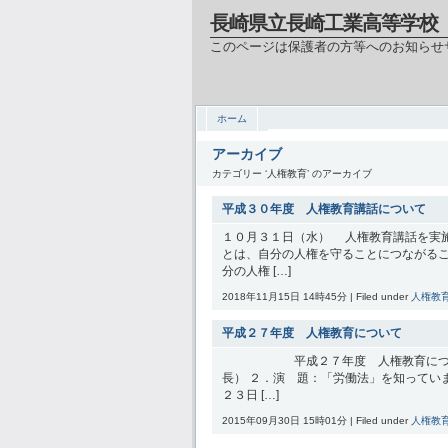
長崎県立長崎工業高等学校
このページは保護者の方等へのお知らせ
ホーム
アーカイブ
カテゴリー ‘人権教育’ のアーカイブ
平成３０年度 人権教育講話について
１０月３１日（水） 人権教育講話を実
とは、自分の人権を守ることにつながる
分の人権 […]
2018年11月15日 14時45分 | Filed under
人権教
平成２７年度 人権教育について
平成２７年度 人権教育について 
長） ２．演 題：「労働法」を知ってい
２３日 […]
2015年09月30日 15時01分 | Filed under
人権教