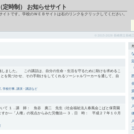
（定時制） お知らせサイト
サイトです。学校のＷＥＢサイトは右のリンクをクリックしてください。
© 2015-2026 長崎県
施しました。 この講話は、自分の生命・生活を守るために助けを求めるこ
ことを気づかせ、その手助けをしてくれるソーシャルワーカーを通して、自
育
,
学校行事
,
講演・講話など
１．講 師： 魚谷 廣二 先生（社会福祉法人春風会こばと保育園
ますか―「人権」の視点からみた労働法― ３．日 時： 平成２７年１０月
育