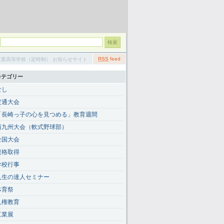
RSS
feed
立長崎工業高等学校（定時制） お知らせサイト
カテゴリー
なし
定通大会
「長崎っ子の心を見つめる」教育週間
西九州大会（軟式野球部）
全国大会
資格取得
学校行事
人生の達人セミナー
体育祭
人権教育
工業展