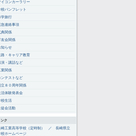
マイコンカーラリー
学校パンフレット
修学旅行
緊急連絡事項
式典関係
育友会関係
お知らせ
進路・キャリア教育
講演・講話など
工業関係
コンテストなど
創立８０周年関係
生活体験発表会
学校生活
生徒会活動
リンク
長崎工業高等学校（定時制） ／ 長崎県立
学校ホームページ