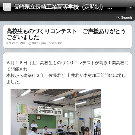
長崎県立長崎工業高等学校（定時制） お知らせサイト
Search
高校生ものづくりコンテスト ご声援ありがとう
ございました
6月 20th, 2018 @ 03:59 pm › newsi-k2
６月１６日（土）高校生ものづくりコンテストが島原工業高校に
て開催され
本校から建築科２年 佐藤君と 土井君が木材加工部門に出場し
ました。