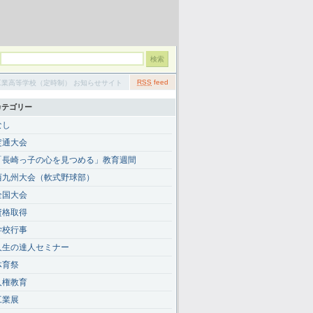
RSS
feed
立長崎工業高等学校（定時制） お知らせサイト
カテゴリー
なし
定通大会
「長崎っ子の心を見つめる」教育週間
西九州大会（軟式野球部）
全国大会
資格取得
学校行事
人生の達人セミナー
体育祭
人権教育
工業展