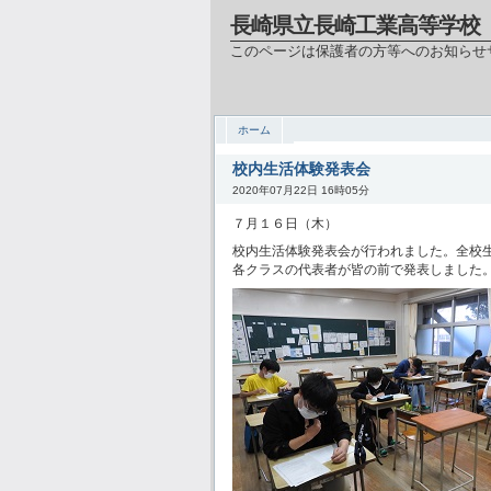
長崎県立長崎工業高等学校
このページは保護者の方等へのお知らせ
ホーム
校内生活体験発表会
2020年07月22日 16時05分
７月１６日（木）
校内生活体験発表会が行われました。全校
各クラスの代表者が皆の前で発表しました