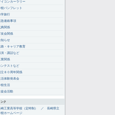
マイコンカーラリー
学校パンフレット
修学旅行
緊急連絡事項
式典関係
育友会関係
お知らせ
進路・キャリア教育
講演・講話など
工業関係
コンテストなど
創立８０周年関係
生活体験発表会
学校生活
生徒会活動
リンク
長崎工業高等学校（定時制） ／ 長崎県立
学校ホームページ